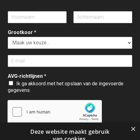
V
V
A
o
o
c
o
o
h
r
Grootkoor
*
r
t
n
n
e
a
a
r
a
a
n
m
m
E
a
*
*
m
a
*
a
m
AVG-richtlijnen
*
i
*
l
Ik ga akkoord met het opslaan van de ingevoerde
*
gegevens.
×
Deze website maakt gebruik
van cookies.